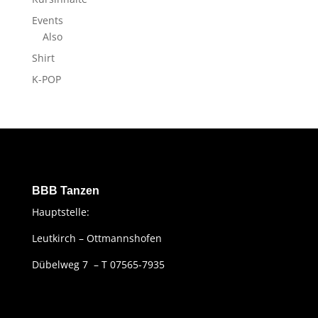
Events
Also
Shirt
K-POP
BBB Tanzen
Hauptstelle:
Leutkirch – Ottmannshofen
Dübelweg 7 – T 07565-7935