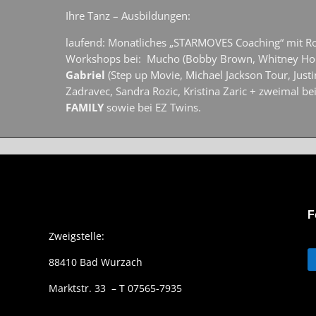
Ihre Tanz – Ausbildungen:
laufend: Monatliches „STARMOVES Coaching“ mit R
Workshops bei: Mucho (Bobby Brown, Whitney Ho
Gabriel
(Step up Movie, Michael Jackson Tour, Justi
Zadravec, Sandra Rozic, Kristina Zaric + zweimal be
FAMILY
sowie bei EZ Twins.
F
Zweigstelle:
88410 Bad Wurzach
Marktstr. 33 – T 07565-7935