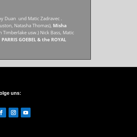
oy Duan und Matic Zadravec .
uston, Natasha Thomas),
Misha
n Timberlake usw.) Nick Bass, Matic
i
PARRIS GOEBEL & the ROYAL
olge uns: