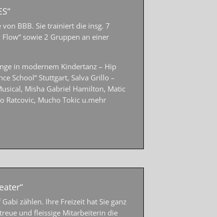
ES“
von BBB. Sie trainiert die insg. 7
 Flow“ sowie 2 Gruppen an einer
nge in modernem Kindertanz – Hip
e School“ Stuttgart, Salva Grillo –
sical, Misha Gabriel Hamilton, Matic
Aco Ratcovic, Mucho Tokic u.mehr
eater“
bi zählen. Ihre Freizeit hat Sie ganz
eue und fleissige Mitarbeiterin die