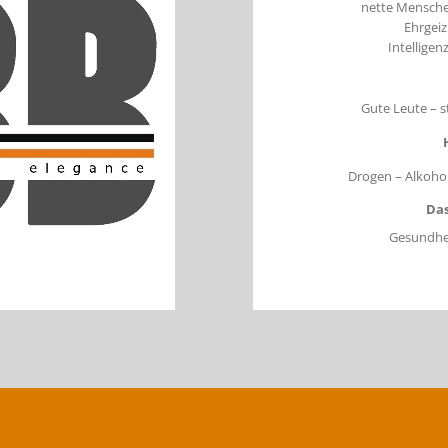
nette Menschen
Ehrgeiz
Intelligen
Gute Leute – s
Drogen – Alkoho
Das
Gesundhei