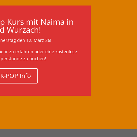
p Kurs mit Naima in
d Wurzach!
nnerstag den 12. März 26!
ehr zu erfahren oder eine kostenlose
perstunde zu buchen!
K-POP Info