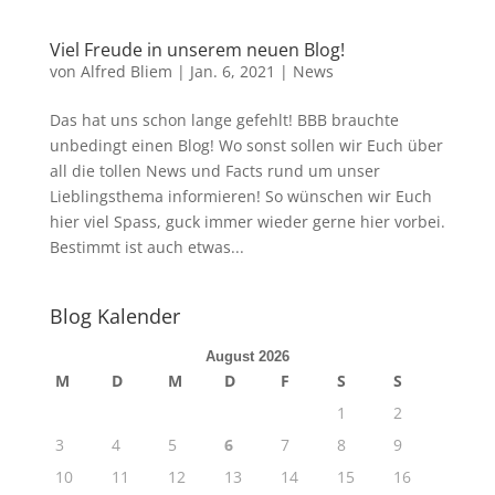
Viel Freude in unserem neuen Blog!
von
Alfred Bliem
|
Jan. 6, 2021
|
News
Das hat uns schon lange gefehlt! BBB brauchte
unbedingt einen Blog! Wo sonst sollen wir Euch über
all die tollen News und Facts rund um unser
Lieblingsthema informieren! So wünschen wir Euch
hier viel Spass, guck immer wieder gerne hier vorbei.
Bestimmt ist auch etwas...
Blog Kalender
August 2026
M
D
M
D
F
S
S
1
2
3
4
5
6
7
8
9
10
11
12
13
14
15
16