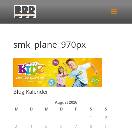
smk_plane_970px
Blog Kalender
August 2026
M
D
M
D
F
S
S
1
2
3
4
5
6
7
8
9