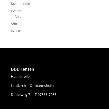
Kursinhalte
Events
Also
Shirt
K-POP
BBB Tanzen
Hauptstelle:
Leutkirch – Ottmannshofen
Dübelweg 7 – T 07565-7935