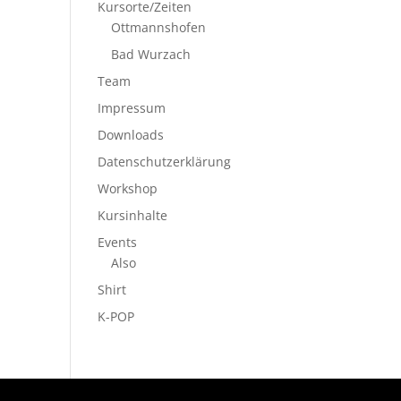
Kursorte/Zeiten
Ottmannshofen
Bad Wurzach
Team
Impressum
Downloads
Datenschutzerklärung
Workshop
Kursinhalte
Events
Also
Shirt
K-POP