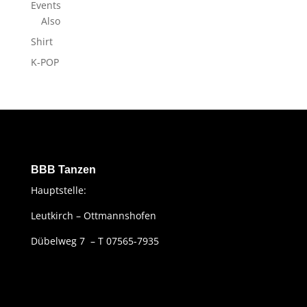
Events
Also
Shirt
K-POP
BBB Tanzen
Hauptstelle:
Leutkirch – Ottmannshofen
Dübelweg 7 – T 07565-7935