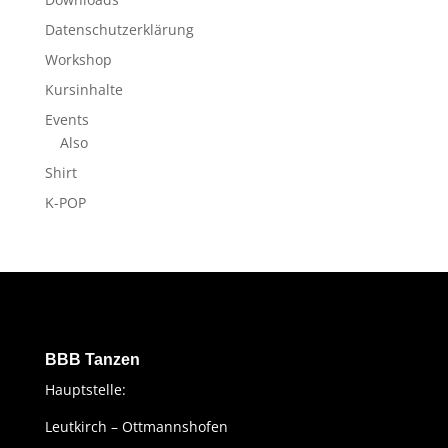
Datenschutzerklärung
Workshop
Kursinhalte
Events
Also
Shirt
K-POP
BBB Tanzen
Hauptstelle:
Leutkirch – Ottmannshofen