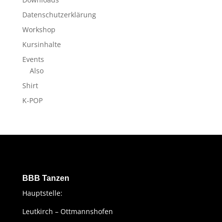
Datenschutzerklärung
Workshop
Kursinhalte
Events
Also
Shirt
K-POP
BBB Tanzen
Hauptstelle:
Leutkirch – Ottmannshofen